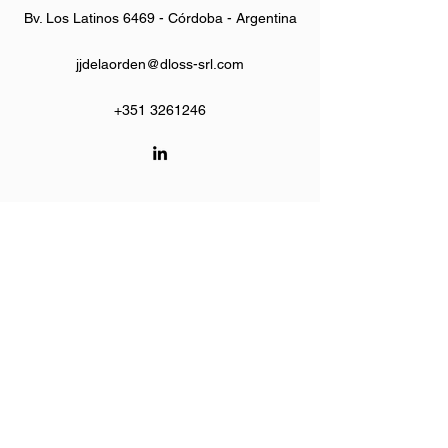
Bv. Los Latinos 6469 - Córdoba - Argentina
jjdelaorden@dloss-srl.com
+351 3261246
DLOSS
dloss@dloss-srl.com
+351 3261246
Bv. Los Latinos 6469 - Córdoba - Argentina